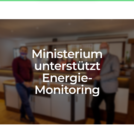
a
f
f
h
Ministerium
u
unterstützt
s
Energie-
Monitoring