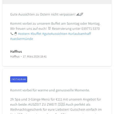
Gute Aussichten zu Ostern nicht verpassen! 🌊🌾
Kommt vorbei zu unserem Buffet am Sonntag oder Montag.
Wir freuen uns auf euch! 🐰
Reservierung unter 039771 5370
📞🐣
#ostern
#buffet
#guteAussichten
#urlaubamhaff
#ueckermünde
Haffhus
Haffhus
17. März 2026 18:41
INSTAGRAM
Kommt vorbei für warme und genussvolle Momente.
2h Spa und 3-Gänge-Menü für €111 mit unserem Angebot für
euch beide: AUSZEIT ZU ZWEIT! 🧖‍️🧖‍️️
Auch perfekt als
Weihnachtsgeschenk für eure Liebsten!
Gutschein einfach im