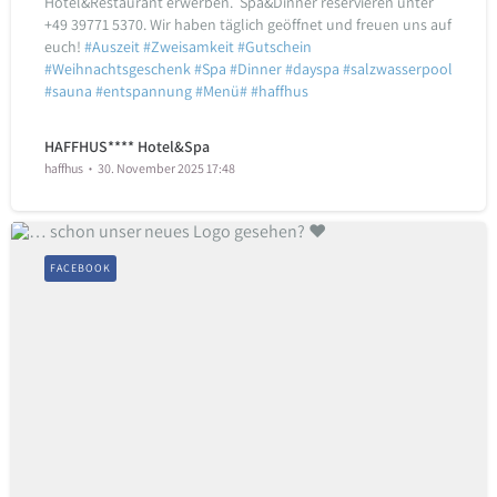
Hotel&Restaurant erwerben. ️
Spa&Dinner reservieren unter
+49 39771 5370.
Wir haben täglich geöffnet und freuen uns auf
euch!
#Auszeit
#Zweisamkeit
#Gutschein
#Weihnachtsgeschenk
#Spa
#Dinner
#dayspa
#salzwasserpool
#sauna
#entspannung
#Menü#
#haffhus
HAFFHUS**** Hotel&Spa
haffhus
30. November 2025 17:48
FACEBOOK