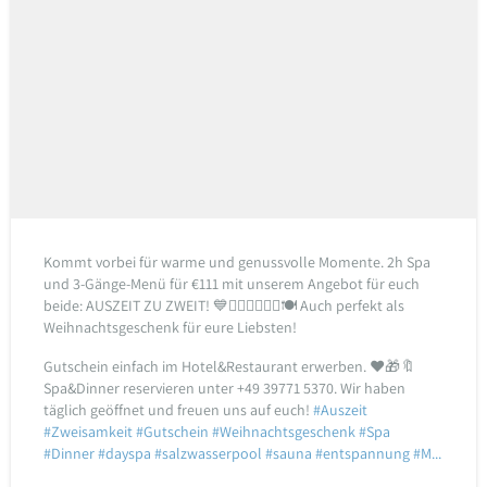
Kommt vorbei für warme und genussvolle Momente. 2h Spa
und 3-Gänge-Menü für €111 mit unserem Angebot für euch
beide: AUSZEIT ZU ZWEIT! 💙🧖🏼‍♀️🧖🏻‍♂️🍽️ Auch perfekt als
Weihnachtsgeschenk für eure Liebsten!
Gutschein einfach im Hotel&Restaurant erwerben. ♥️🎁🔖
Spa&Dinner reservieren unter +49 39771 5370.
Wir haben
täglich geöffnet und freuen uns auf euch!
#Auszeit
#Zweisamkeit
#Gutschein
#Weihnachtsgeschenk
#Spa
#Dinner
#dayspa
#salzwasserpool
#sauna
#entspannung
#M...