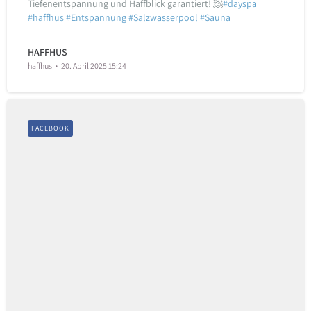
Tiefenentspannung und Haffblick garantiert! 🧖
#dayspa
#haffhus
#Entspannung
#Salzwasserpool
#Sauna
HAFFHUS
haffhus
20. April 2025 15:24
FACEBOOK