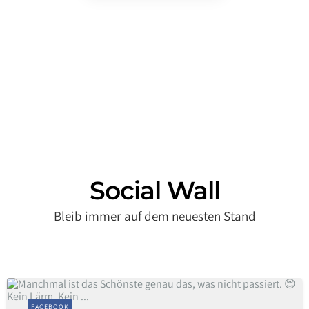
a
f
f
h
u
s
Social Wall
Bleib immer auf dem neuesten Stand
FACEBOOK