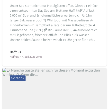
Unser Spa steht nicht nur Hotelgästen offen. Gönn dir einfach
einen entspannten Day Spa am Stettiner Haff. 🧖🌾
Auf fast
2.000 m² Spa- und Erholungsfläche erwarten dich:
💦 18m
langer Salzwasserpool
🫧 Whirlpool mit Massagedüsen
👶
Kinderbecken
🌿 Dampfbad & Tecaldarium
❄️ Kältegrotte
🔥
Finnische Sauna (80 °C)
🌾 Bio-Sauna (60 °C)
🌊 Außenbereich
mit Liegeflächen, frischer Haffluft und Blick aufs Wasser
Unsere beiden Saunen heizen wir ab 14 Uhr gerne für dich...
Haffhus
Haffhus
4. Juli 2026 20:08
FACEBOOK