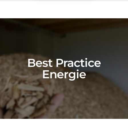
a
f
f
h
u
Best Practice
s
Energie