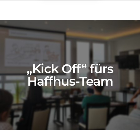
a
f
f
h
u
„Kick Off“ fürs
s
Haffhus-Team